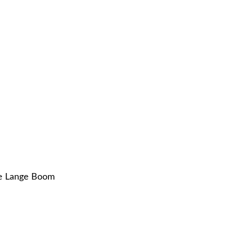
Lesinformatie
Evenementen
Menindoor Nijkerk
Mennen Dressuur Wedstrijd
03/02/2024
de Lange Boom