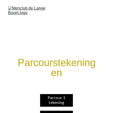
Parcourstekening
en
Parcour 1
tekening